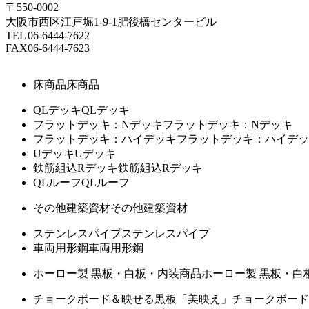
〒550-0002
大阪市西区江戸堀1-9-1肥後橋センタービル
TEL
06-6444-7622
FAX
06-6444-7623
床商品
床商品
QLデッキ
QLデッキ
フラットデッキ：Nデッキ
フラットデッキ：Nデッキ
フラットデッキ：ハイデッキ
フラットデッキ：ハイデッ
Uデッキ
Uデッキ
鉄筋組込Rデッキ
鉄筋組込Rデッキ
QLルーフ
QLルーフ
その他建築資材
その他建築資材
ステンレスパイプ
ステンレスパイプ
車両用形鋼
車両用形鋼
ホーロー製 黒板・白板・内装商品
ホーロー製 黒板・白
チョークボード＆映せる黒板「美映え」
チョークボード