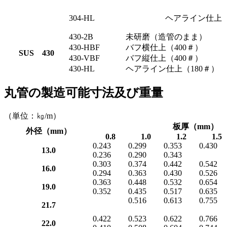
304-HL
ヘアライン仕上（
430-2B
未研磨（造管のまま）
430-HBF
バフ横仕上（400＃）
SUS 430
430-VBF
バフ縦仕上（400＃）
430-HL
ヘアライン仕上（180＃）
丸管の製造可能寸法及び重量
（単位：㎏/m）
板厚（mm）
外径（mm）
0.8
1.0
1.2
1.5
0.243
0.299
0.353
0.430
13.0
0.236
0.290
0.343
0.303
0.374
0.442
0.542
16.0
0.294
0.363
0.430
0.526
0.363
0.448
0.532
0.654
19.0
0.352
0.435
0.517
0.635
0.516
0.613
0.755
21.7
0.422
0.523
0.622
0.766
22.0