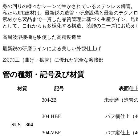
身の回りの様々なシーンで生かされているステンレス鋼管。
私たちJFE建材は、最新鋭の造管・研磨設備と最新のテクノ
素材から製品まで一貫した品質管理に基づく生産ライン、迅
として、これからも多様化する構造、装飾のニーズにお応え
高周波溶接機を駆使した高精度造管
最新鋭の研磨ラインによる美しい外観仕上げ
2次加工（曲げ・拡管）に優れた完全な溶接部
管の種類・記号及び材質
材質
記号
表面仕
304-2B
未研磨（造管
304-HBF
バフ横仕上（4
SUS 304
304-VBF
バフ縦仕上（4