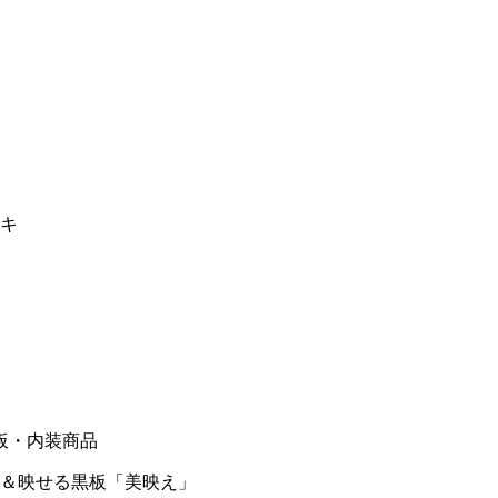
キ
板・内装商品
＆映せる黒板「美映え」