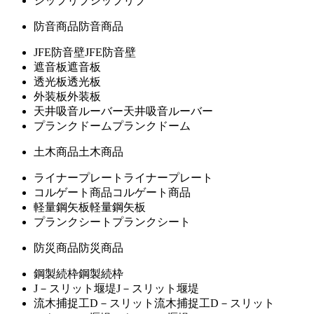
シップリブ
シップリブ
防音商品
防音商品
JFE防音壁
JFE防音壁
遮音板
遮音板
透光板
透光板
外装板
外装板
天井吸音ルーバー
天井吸音ルーバー
プランクドーム
プランクドーム
土木商品
土木商品
ライナープレート
ライナープレート
コルゲート商品
コルゲート商品
軽量鋼矢板
軽量鋼矢板
プランクシート
プランクシート
防災商品
防災商品
鋼製続枠
鋼製続枠
J－スリット堰堤
J－スリット堰堤
流木捕捉工D－スリット
流木捕捉工D－スリット