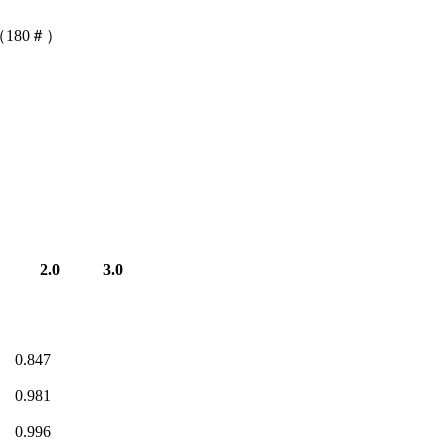
180＃）
2.0
3.0
0.847
0.981
0.996