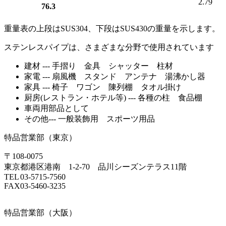
2.79
76.3
重量表の
上段
はSUS304、
下段
はSUS430の重量を示します。
ステンレスパイプは、さまざまな分野で使用されています
建材 --- 手摺り 金具 シャッター 柱材
家電 --- 扇風機 スタンド アンテナ 湯沸かし器
家具 --- 椅子 ワゴン 陳列棚 タオル掛け
厨房(レストラン・ホテル等) --- 各種の柱 食品棚
車両用部品として
その他--- 一般装飾用 スポーツ用品
特品営業部（東京）
〒108-0075
東京都港区港南 1-2-70 品川シーズンテラス11階
TEL
03-5715-7560
FAX
03-5460-3235
特品営業部（大阪）