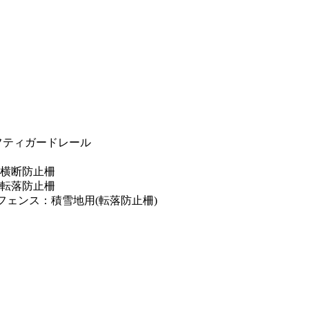
フティガードレール
横断防止柵
転落防止柵
フェンス：積雪地用(転落防止柵)