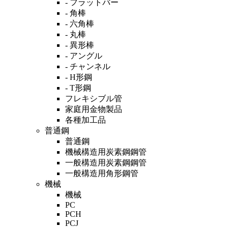
- フラットバー
- 角棒
- 六角棒
- 丸棒
- 異形棒
- アングル
- チャンネル
- H形鋼
- T形鋼
フレキシブル管
家庭用金物製品
各種加工品
普通鋼
普通鋼
機械構造用炭素鋼鋼管
一般構造用炭素鋼鋼管
一般構造用角形鋼管
機械
機械
PC
PCH
PCJ