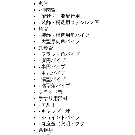
丸管
- 薄肉管
- 配管・一般配管用
- 装飾・構造用ステンレス管
角管
- 装飾・構造用角パイプ
- 大型厚肉角パイプ
異形管
- フラット角パイプ
- ダ円パイプ
- 半円パイプ
- 甲丸パイプ
- 溝型パイプ
- 溝型角パイプ
クラッド管
手すり用部材
- エルボ
- キャップ・球
- ジョイントパイプ
- 丸座金（穴明・フタ）
条鋼類