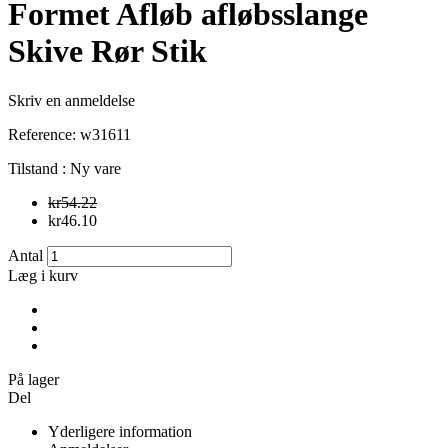
Formet Afløb afløbsslange
Skive Rør Stik
Skriv en anmeldelse
Reference:
w31611
Tilstand :
Ny vare
kr54.22
kr46.10
Antal
Læg i kurv
På lager
Del
Yderligere information