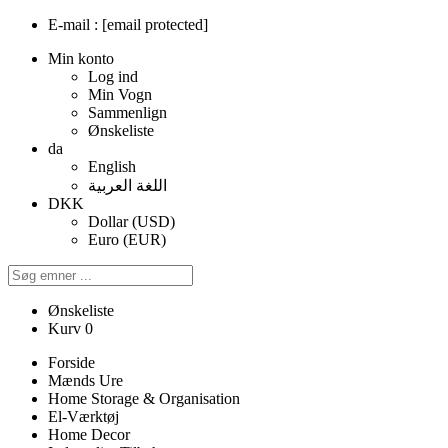
E-mail :
[email protected]
Min konto
Log ind
Min Vogn
Sammenlign
Ønskeliste
da
English
اللغة العربية
DKK
Dollar (USD)
Euro (EUR)
Ønskeliste
Kurv
0
Forside
Mænds Ure
Home Storage & Organisation
El-Værktøj
Home Decor