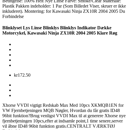
Betingelse: 100% Helt Nye Linse Farve: Smoke/Clear Materiale:
Plastik Pakken indeholder: 1 Par (Som Billedet Viser, skruer er ikke
inkluderet). Montering: for Kawasaki Ninja ZX10R 2004 2005 Du
Forbindelse
Blinklyset Lys Linse Blinklys Blinklys Indikator Dække
Motorcykel, Kawasaki Ninja ZX10R 2004 2005 Klare Røg
kr172.50
Xhorse VVDI vigtigt Redskab Max Med 10pcs XKMQB1EN for
VW Fjernbetjeningen MQB Nøgler, Hvordan du får gratis ID48
96bit funktion?Brug venligst VVDI Max til at generere Xhorse nye
fjernbetjeningen 10pcs,efter at indsamle point,1 time senere,server
vil åbne ID48 96bit funktion gratis.CENTRALT VÆRKTØJ