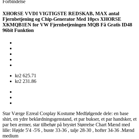
Forbindelse
XHORSE VVDI VIGTIGSTE REDSKAB, MAX antal
Fjernbetjening og Chip-Generator Med 10pcs XHORSE
XKMQB1EN for VW Fjernbetjeningen MQB Få Gratis ID48
96bit Funktion
kr2 625.71
kr2 231.86
Star Værge Ezreal Cosplay Kostume Medfølgende dele: en base
shirt, en ydre beklædningsgenstand, et par bukser, et par handsker, et
par ben ærmer, star tilbehør på brystet Størrelse Chart Mænd med
lille: Højde 5'4 -5'6 , buste 33-36 , talje 28-30 , hofter 34-36 .Mænd
medium