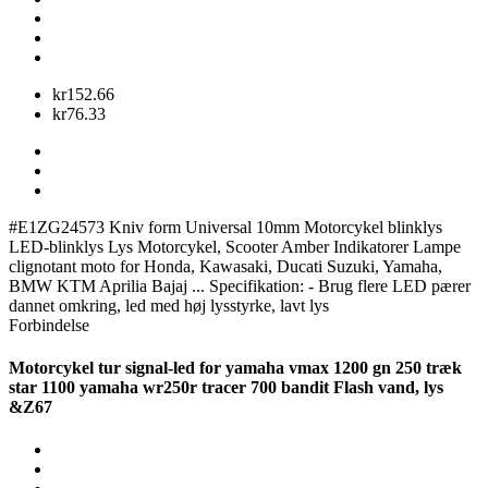
kr152.66
kr76.33
#E1ZG24573 Kniv form Universal 10mm Motorcykel blinklys
LED-blinklys Lys Motorcykel, Scooter Amber Indikatorer Lampe
clignotant moto for Honda, Kawasaki, Ducati Suzuki, Yamaha,
BMW KTM Aprilia Bajaj ... Specifikation: - Brug flere LED pærer
dannet omkring, led med høj lysstyrke, lavt lys
Forbindelse
Motorcykel tur signal-led for yamaha vmax 1200 gn 250 træk
star 1100 yamaha wr250r tracer 700 bandit Flash vand, lys
&Z67