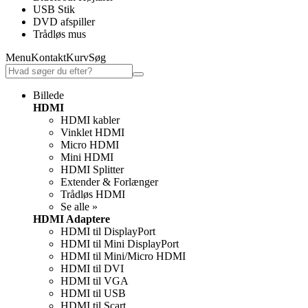
USB Stik
DVD afspiller
Trådløs mus
Menu
Kontakt
Kurv
Søg
Billede
HDMI
HDMI kabler
Vinklet HDMI
Micro HDMI
Mini HDMI
HDMI Splitter
Extender & Forlænger
Trådløs HDMI
Se alle »
HDMI Adaptere
HDMI til DisplayPort
HDMI til Mini DisplayPort
HDMI til Mini/Micro HDMI
HDMI til DVI
HDMI til VGA
HDMI til USB
HDMI til Scart