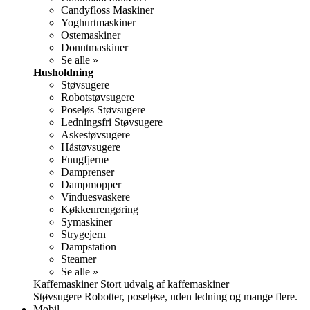
Candyfloss Maskiner
Yoghurtmaskiner
Ostemaskiner
Donutmaskiner
Se alle »
Husholdning
Støvsugere
Robotstøvsugere
Poseløs Støvsugere
Ledningsfri Støvsugere
Askestøvsugere
Håstøvsugere
Fnugfjerne
Damprenser
Dampmopper
Vinduesvaskere
Køkkenrengøring
Symaskiner
Strygejern
Dampstation
Steamer
Se alle »
Kaffemaskiner Stort udvalg af kaffemaskiner
Støvsugere Robotter, poseløse, uden ledning og mange flere.
Mobil