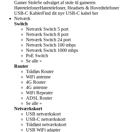
Gamer StoleSe udvalget af stole til gameren
HøretelefonerHøretelefoner, Headsets & Hovedtelefoner
USB-C KablerFind dit nye USB-C kabel her
Netværk
Switch
Netværk Switch 5 port
Netværk Switch 8 port
Netværk Switch 24 port
Netværk Switch 100 mbps
Netværk Switch 1000 mbps
PoE Switch
Se alle »
Router
Trådløs Router
WiFi antenne
4G Router
4G antenne
WiFi Repeater
ADSL Router
Se alle »
Netværkskort
USB netværkskort
USB-C netværkskort
Trådløst netværkskort
USB WiFi adapter