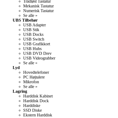
Trådløst Tastatur
Mekanisk Tastatur
Numerisk Tastatur
Se alle »
UBS Tilbehør
USB Adapter
USB Stik
USB Docks
USB Switch
USB Grafikkort
USB Hubs
USB DVD Drev
USB Videograbber
Se alle »
Lyd
Hovedtelefoner
PC Højtalere
Mikrofon
Se alle »
Lagring
Harddisk Kabinet
Harddisk Dock
Harddiske
SSD Diske
Ekstern Harddisk