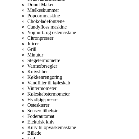
Donut Maker
Mælkeskummer
Popcornmaskine
Chokoladefontæne
Candyfloss maskine
Yoghurt- og ostemaskine
Citronpresser
Juicer
Grill
Minutur
Stegetermometre
Varmeforsegler
Knivsliber
Køkkenrengøring
Vandfilter til køleskab
Vintermometer
Køleskabstermometer
Hvidløgspresser
Osteskærer
Senseo tilbehør
Foderautomat
Elektrisk kniv
Kurv til opvaskemaskine
Billede
Lyd