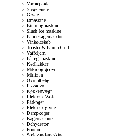
Varmeplade
Stegepande
Gryde
Ismaskine
Isterningmaskine
Slush Ice maskine
Pandekagemaskine
Vinkøleskab
Toaster & Panini Grill
Vaffeljern
Pålægsmaskine
Kødhakker
Mikrobølgeovn
Miniovn
Ovn tilbehør
Pizzaovn
Køkkenvægt
Elektrisk Wok
Riskoger
Elektrisk gryde
Dampkoger
Bagemaskine
Dehydrator
Fondue
Sodavandsmaskine