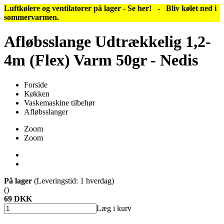
Luftkølere og ventilatorer på lager - Se her!
-
Bliv kølet ned i
sommervarmen.
Afløbsslange Udtrækkelig 1,2-
4m (Flex) Varm 50gr - Nedis
Forside
Køkken
Vaskemaskine tilbehør
Afløbsslanger
Zoom
Zoom
På lager
(Leveringstid: 1 hverdag)
()
69 DKK
Læg i kurv