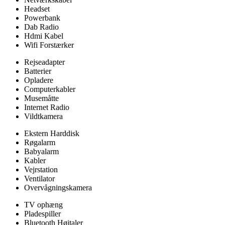
Headset
Powerbank
Dab Radio
Hdmi Kabel
Wifi Forstærker
Rejseadapter
Batterier
Opladere
Computerkabler
Musemåtte
Internet Radio
Vildtkamera
Ekstern Harddisk
Røgalarm
Babyalarm
Kabler
Vejrstation
Ventilator
Overvågningskamera
TV ophæng
Pladespiller
Bluetooth Højtaler