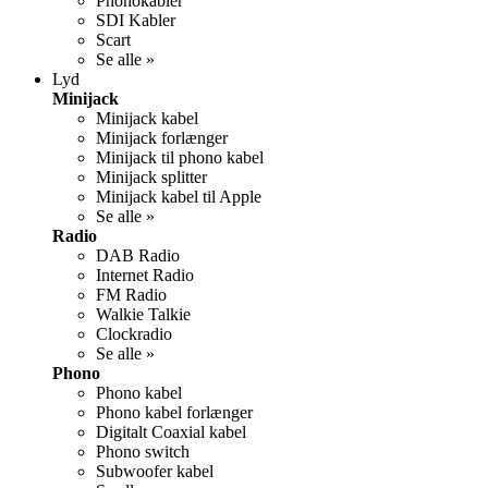
Phonokabler
SDI Kabler
Scart
Se alle »
Lyd
Minijack
Minijack kabel
Minijack forlænger
Minijack til phono kabel
Minijack splitter
Minijack kabel til Apple
Se alle »
Radio
DAB Radio
Internet Radio
FM Radio
Walkie Talkie
Clockradio
Se alle »
Phono
Phono kabel
Phono kabel forlænger
Digitalt Coaxial kabel
Phono switch
Subwoofer kabel