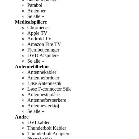
Parabol
Antenner
Se alle »
Medieafspillere
Chromecast
Apple TV
Android TV
Amazon Fire TV
Fjernbetjeninger
DVD Afspillere
Se alle »
Antennetilbehør
Antennekabler
Antennefordeler
Løse Antennestik
Løse F-connector Stik
Antennestikdåse
Antenneforstærkere
Antenneværktøj
Se alle »
Andre
DVI kabler
Thunderbolt Kabler
Thunderbolt Adaptere