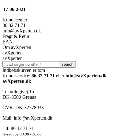
17-06-2021
Kundecenter
86 32 71 71
info@avXperten.dk
Fragt & Retur
EAN
Om avXperten
avXperten
avXperten
Indkøbskurven er tom
Kundeservice:
86 32 71 71
eller
info@avXperten.dk
avXperten.dk
Teknologivej 15
DK-8500 Grenaa
CVR: DK-32778933
Mail:
info@avXperten.dk
Tlf: 86 32 71 71
Hverdage 09.00 - 16.00