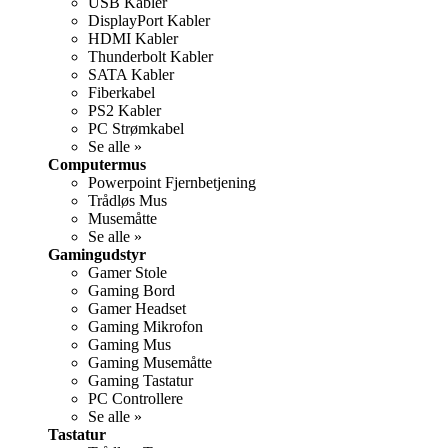
USB Kabler
DisplayPort Kabler
HDMI Kabler
Thunderbolt Kabler
SATA Kabler
Fiberkabel
PS2 Kabler
PC Strømkabel
Se alle »
Computermus
Powerpoint Fjernbetjening
Trådløs Mus
Musemåtte
Se alle »
Gamingudstyr
Gamer Stole
Gaming Bord
Gamer Headset
Gaming Mikrofon
Gaming Mus
Gaming Musemåtte
Gaming Tastatur
PC Controllere
Se alle »
Tastatur