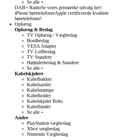
Se alle »
DAB+ RadioSe vores prisstærke udvalg her!
iPhone høretelefonerApple certificerede kvalitets
høretelefoner!
Ophæng
Ophæng & Beslag
TV Ophæng / Vægbeslag
Bordbeslag
VESA Adapter
TV Loftbeslag
TV Standere
Højttalerbeslag & Standere
Se alle »
Kabelskjulere
Kabelbakker
Kabelsamler
Kabelstrømpe
Kabelholder
Kabelskjuler Boks
Kabelbinder
Se alle »
Andre
PlayStation vægbeslag
Xbox vægbeslag
Nintendo Vægbeslag