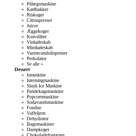
Pålægsmaskine
Kødhakker
Riskoger
Citronpresser
Juicer
Æggekoger
Knivsliber
Vinkøleskab
Minikøleskab
Varmtvandsdispenser
Perkolator
Se alle »
Dessert
Ismaskine
Isterningmaskine
Slush Ice Maskine
Pandekagemaskine
Popcornmaskine
Sodavandsmaskine
Fondue
Vaffeljern
Dehydrator
Bagemaskiner
Dampkoger
Chokoladefontæner