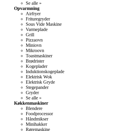
Se alle »
Opvarmning
Airfryer
Frituregryder
Sous Vide Maskine
Varmeplade
Grill
Pizzaovn
Miniovn
Mikroovn
Toastmaskiner
Brødrister
Kogeplader
Induktionskogeplade
Elektrisk Wok
Elektrisk Gryde
Stegepander
Gryder
Se alle »
Køkkenmaskiner
Blendere
Foodprocessor
Håndmikser
Minihakker
Røremaskine