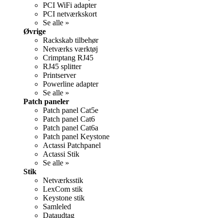
PCI WiFi adapter
PCI netværkskort
Se alle »
Øvrige
Rackskab tilbehør
Netværks værktøj
Crimptang RJ45
RJ45 splitter
Printserver
Powerline adapter
Se alle »
Patch paneler
Patch panel Cat5e
Patch panel Cat6
Patch panel Cat6a
Patch panel Keystone
Actassi Patchpanel
Actassi Stik
Se alle »
Stik
Netværksstik
LexCom stik
Keystone stik
Samleled
Dataudtag