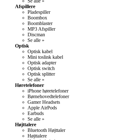
Se alle »
Afspillere
Pladespiller
Boombox
Boomblaster
MP3 Afspiller
Discman
Se alle »
Optisk
Optisk kabel
Mini toslink kabel
Optisk adapter
Optisk switch
Optisk splitter
Se alle »
Høretelefoner
iPhone høretelefoner
Børnehovedtelefoner
Gamer Headsets
Apple AirPods
Earbuds
Se alle »
Højttalere
Bluetooth Højttaler
Højttalere