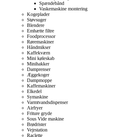
Spændebånd
Vaskemaskine montering
Kogeplader
Støvsuger
Blendere
Emhætte filtre
Foodprocessor
Røremaskiner
Håndmikser
Kaffekværn
Mini køleskab
Minihakker
Damprenser
Æggekoger
Dampmoppe
Kaffemaskiner
Elkedel
Symaskine
Varmtvandsdispenser
Airfryer
Friture gryde
Sous Vide maskine
Brødrister
Vejrstation
Raclette