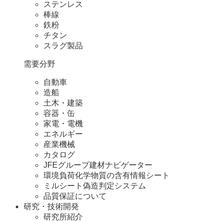
ステンレス
棒線
鉄粉
チタン
スラグ製品
需要分野
自動車
造船
土木・建築
容器・缶
家電・電機
エネルギー
産業機械
カタログ
JFEグループ建材ナビゲーター
環境負荷化学物質の含有情報シート
ミルシート偽造判定システム
品質保証について
研究・技術開発
研究所紹介