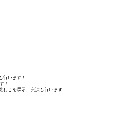
演も行います！
ます！
転造ねじを展示。実演も行います！