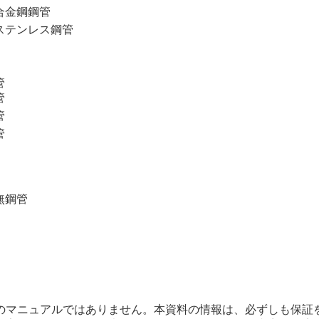
合金鋼鋼管
ステンレス鋼管
管
管
管
管
無鋼管
のマニュアルではありません。本資料の情報は、必ずしも保証