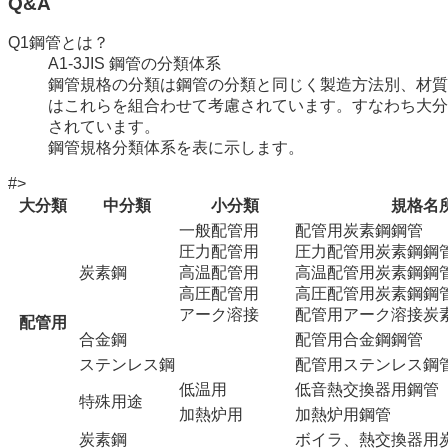
Q&A
Q1
鋼管とは？
A1-3
JIS 鋼管の分類体系
鋼管規格の分類は鋼管の分類と同じく製造方法別、材質
はこれらを組合わせて考慮されています。すなわち大分
されています。
鋼管規格分類体系を表に示します。
#>
大分類
中分類
小分類
規格名
一般配管用
配管用炭素鋼鋼管
圧力配管用
圧力配管用炭素鋼鋼
炭素鋼
高温配管用
高温配管用炭素鋼鋼
高圧配管用
高圧配管用炭素鋼鋼
アーク溶接
配管用アーク溶接炭
配管用
合金鋼
配管用合金鋼鋼管
ステンレス鋼
配管用ステンレス鋼
低温用
低音熱交換器用鋼管
特殊用途
加熱炉用
加熱炉用鋼管
炭素鋼
ボイラ、熱交換器用