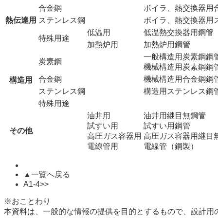
合金鋼
ボイラ、熱交換器用
熱伝達用
ステンレス鋼
ボイラ、熱交換器用
低温用
低温熱交換器用鋼管
特殊用途
加熱炉用
加熱炉用鋼管
一般構造用炭素鋼鋼
炭素鋼
機械構造用炭素鋼鋼
合金鋼
機械構造用合金鋼鋼
構造用
ステンレス鋼
構造用ステンレス鋼
特殊用途
油井用
油井用継目無鋼管
試すい用
試すい用鋼管
その他
高圧ガス容器用
高圧ガス容器用継目
電線管用
電線管（鋼製）
▲一覧へ戻る
A1-4>>
※おことわり
本資料は、一般的な情報の提供を目的とするもので、設計用