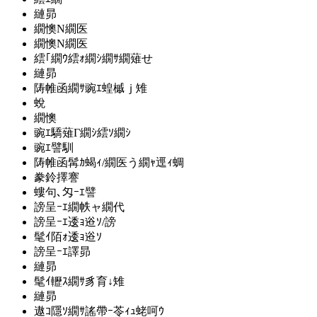
縺昴
繝懊Ν繝医
繝懊Ν繝医
繧｢繝ｳ繧ｫ繝ｼ繝ｻ繝薙せ
縺昴
陦帷函繝ｻ豌ｴ蝗槭ｊ雉
蛻
繝懊
豌ｴ驕薙Γ繝ｼ繧ｿ繝ｼ
豌ｴ譬馴
陦帷函髯ｶ蝎ｨ/繝医う繝ｬ逕ｨ蜩
豢鈴擇謇
螻句､匁ｰｴ譬
謗呈ｰｴ繝帙ャ繝代
謗呈ｰｴ逶ｮ逧ｿ/謗
髦ｲ陌ｫ逶ｮ逧ｿ
謗呈ｰｴ譯昴
縺昴
髦ｲ轣ｽ繝ｻ豸育↓雉
縺昴
遨ｺ隱ｿ繝ｻ謠帶ｰ苓ｨｭ蛯呵ｳ