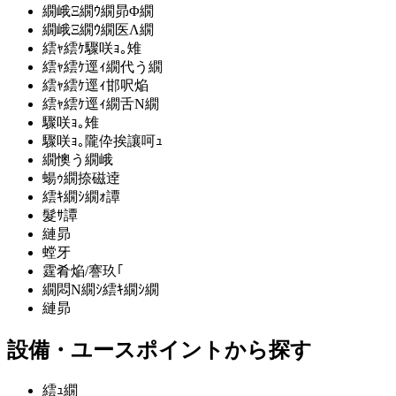
繝峨Ξ繝ｳ繝昴Φ繝
繝峨Ξ繝ｳ繝医Λ繝
繧ｬ繧ｹ驟咲ｮ｡雉
繧ｬ繧ｹ逕ｨ繝代う繝
繧ｬ繧ｹ逕ｨ邯呎焔
繧ｬ繧ｹ逕ｨ繝舌Ν繝
驟咲ｮ｡雉
驟咲ｮ｡隴伜挨讓呵ｭ
繝懊う繝峨
蝪ｩ繝捺磁逹
繧ｷ繝ｼ繝ｫ譚
髮ｻ譚
縺昴
螳牙
霆肴焔/謇玖｢
繝悶Ν繝ｼ繧ｷ繝ｼ繝
縺昴
設備・ユースポイント
から探す
繧ｭ繝