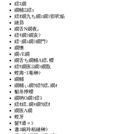
繧ｴ繝
繝輔Ξ繧ｭ
繧ｵ繝九ち繝ｪ繝ｼ邯呎焔
縺昴
繝舌Ν繝夜｡
繧ｲ繝ｼ繝亥ｼ
繧ｰ繝ｭ繝ｼ繝門ｼ
繝懊
繝√Ε繝
繝舌ち繝輔Λ繧､蠑
繧ｹ繝医Ξ繝ｼ繝翫
螳壽ｰｴ菴榊ｼ
繝輔
繝輔ぃ繝ｳ繧ｳ繧､繝ｫ
貂帛悸蠑
繝吶Ο繝ｼ繧ｺ
繧ｵ繧､繝ｬ繝ｳ繧ｵ
繝医Λ繝
螳牙
髮ｻ逎∝ｼ
遨ｺ豌玲栢縺榊ｼ