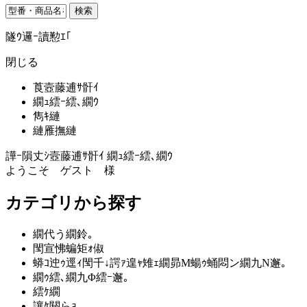
隧ｳ邏ｰ讀懃ｴ｢
閉じる
莨壼藤逋ｻ骭ｲ
繝ｭ繧ｰ繧､繝ｳ
雋ｷ縺
縺雁撫縺
譁ｰ隕丈ｼ壼藤逋ｻ骭ｲ
繝ｭ繧ｰ繧､繝ｳ
ようこそ ゲスト 様
カテゴリ
から探す
繝代う繝鈴｡
閠宣怫蝙矩ｫ俶
蟒ｺ迚ｩ逕ｨ閠千↓諤ｧ遑ｬ雉ｪ繝昴Μ蝪ｩ蛹悶ン繝九Ν邂｡
繝ｩ繧､繝九Φ繧ｰ邂｡
繧ｹ繝
讓ｹ閼らｮ｡