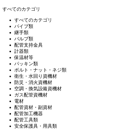
すべてのカテゴリ
すべてのカテゴリ
パイプ類
継手類
バルブ類
配管支持金具
計器類
保温材等
パッキン類
ボルト・ナット・ネジ類
衛生・水回り資機材
防災・消火資機材
空調・換気設備資機材
ガス配管資機材
電材
配管資材・副資材
配管加工機器
配管工具類
安全保護具・用具類