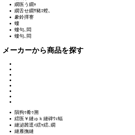
繝医う繝ｬ
繝舌せ繝ｻ豬ｴ螳､
豢鈴擇謇
螻
螻句､悶
螻句､悶
メーカー
から商品を探す
隕狗ｩ肴ｩ溯
繧医￥縺ゅｋ縺碑ｳｪ蝠
縺泌茜逕ｨ繧ｬ繧､繝
縺雁撫縺