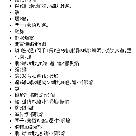
遑ｬ雉ｪ蝪ｩ蛹悶ン繝九Ν邂｡
驫
驪ｼ邂｡
閠千↓莠悟ｱ､邂｡
縺昴
邯呎焔鬘
閠宣怫蝙矩ｫ俶
蟒ｺ迚ｩ逕ｨ閠千↓諤ｧ遑ｬ雉ｪ繝昴Μ蝪ｩ蛹悶ン繝九Ν邂｡逕
ｨ邯呎焔
繝ｩ繧､繝九Φ繧ｰ邂｡逕ｨ邯呎焔
繧ｹ繝
讓ｹ閼らｮ｡逕ｨ邯呎焔
遑ｬ雉ｪ蝪ｩ蛹悶ン繝九Ν邂｡逕ｨ邯呎焔
驫
貅ｶ謗･邯呎焔(鮟偵
縺ｭ縺倩ｾｼ縺ｿ邯呎焔(鮟偵
蜿ｯ縺ｨ縺
鬮伜悸邯呎焔
閠千↓莠悟ｱ､邂｡逕ｨ邯呎焔
繝輔Λ繝ｳ繧ｸ
繝｡繧ｫ繝九き繝ｫ邯呎焔