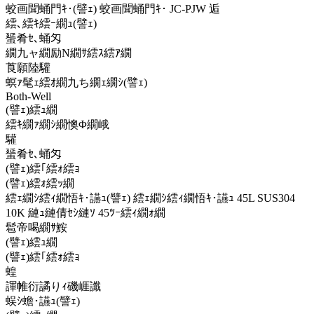
蛟画聞蛹門ｷ･(譬ｪ) 蛟画聞蛹門ｷ･ JC-PJW 逅
繧､繧ｷ繧ｰ繝ｭ(譬ｪ)
蜑肴ｾ､蛹匁
繝九ャ繝励Ν繝ｻ繧ｽ繧ｱ繝
莨願陸驩
螟ｧ髦ｪ繧ｵ繝九ち繝ｪ繝ｼ(譬ｪ)
Both-Well
(譬ｪ)繧ｭ繝
繧ｷ繝ｧ繝ｼ繝懊Φ繝峨
驩
蜑肴ｾ､蛹匁
(譬ｪ)繧｢繧ｫ繧ｮ
(譬ｪ)繧ｫ繧ｯ繝
繧ｪ繝ｼ繧ｨ繝悟ｷ･讌ｭ(譬ｪ) 繧ｪ繝ｼ繧ｨ繝悟ｷ･讌ｭ 45L SUS304
10K 縺ｭ縺倩ｾｼ縺ｿ 45ﾂｰ繧ｨ繝ｫ繝
髱帝喝繝ｻ鮟
(譬ｪ)繧ｭ繝
(譬ｪ)繧｢繧ｫ繧ｮ
蝗
諢帷衍譎りｨ磯崕讖
蜈ｼ蟾･讌ｭ(譬ｪ)