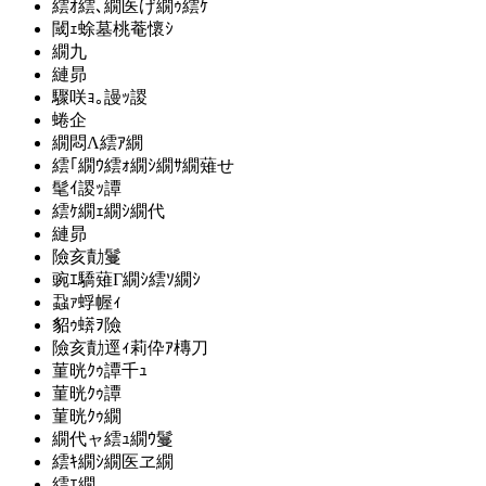
繧ｵ繧､繝医げ繝ｩ繧ｹ
閾ｪ蜍墓桃菴懷ｼ
繝九
縺昴
驟咲ｮ｡謾ｯ謖
蜷企
繝悶Λ繧ｱ繝
繧｢繝ｳ繧ｫ繝ｼ繝ｻ繝薙せ
髦ｲ謖ｯ譚
繧ｹ繝ｪ繝ｼ繝代
縺昴
險亥勣鬘
豌ｴ驕薙Γ繝ｼ繧ｿ繝ｼ
蝨ｧ蜉幄ｨ
貂ｩ蠎ｦ險
險亥勣逕ｨ莉伜ｱ槫刀
菫晄ｸｩ譚千ｭ
菫晄ｸｩ譚
菫晄ｸｩ繝
繝代ャ繧ｭ繝ｳ鬘
繧ｷ繝ｼ繝医ヱ繝
繧ｴ繝