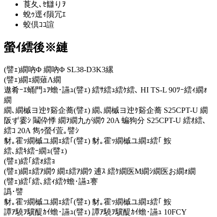
莨夂､ｾ讎りｦ
蛻ｩ逕ｨ隕冗ｴ
蛟倶ｺｺ諠
螢ｲ繧後※縺
(譬ｪ)繝吶Φ 繝吶Φ SL38-D3K3縲
(譬ｪ)繝ｪ繝薙Λ繝
遨肴ｰｴ蛹門ｭｦ蟾･讌ｭ(譬ｪ) 繧ｻ繧ｭ繧ｹ繧､ HI TS-L 90ﾂｰ繧ｨ繝ｫ
繝
繝､繝槭ヨ迚ｹ谿企蕎(譬ｪ) 繝､繝槭ヨ迚ｹ谿企蕎 S25CPT-U 繝
阪ず霎ｼ 鬮伜悸 繝ｦ繝九が繝ｳ 20A 蝙狗分 S25CPT-U 繧ｵ繧､
繧ｺ 20A 雋ｩ螢ｲ萓｡譬ｼ
豺｡霍ｯ繝槭ユ繝ｪ繧｢(譬ｪ) 豺｡霍ｯ繝槭ユ繝ｪ繧｢ 鮟
繧､繧ｷ繧ｰ繝ｭ(譬ｪ)
(譬ｪ)繧｢繧ｫ繧ｮ
(譬ｪ)繝ｪ繧ｱ繝ｳ 繝ｪ繧ｱ繝ｳ 逋ｽ 繧ｹ繝医Μ繝ｼ繝医お繝ｫ繝
(譬ｪ)繧｢繧､繧ｨ繧ｹ蟾･讌ｭ謇
譌･譬
豺｡霍ｯ繝槭ユ繝ｪ繧｢(譬ｪ) 豺｡霍ｯ繝槭ユ繝ｪ繧｢ 鮟
譚ｱ驍ｦ驥醍ｶｲ蟾･讌ｭ(譬ｪ) 譚ｱ驍ｦ驥醍ｶｲ蟾･讌ｭ 10FCY