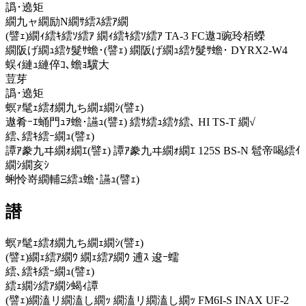
譌･遶矩
繝九ャ繝励Ν繝ｻ繧ｽ繧ｱ繝
(譬ｪ)繝ｨ繧ｷ繧ｿ繧ｱ 繝ｨ繧ｷ繧ｿ繧ｱ TA-3 FC遨ｺ豌玲栢蠑
繝阪げ繝ｭ繧ｹ髮ｻ蟾･(譬ｪ) 繝阪げ繝ｭ繧ｹ髮ｻ蟾･ DYRX2-W4
蜈ｨ縺ｭ縺倅ｺ､蟾ｮ驥大
荳芽
譌･遶矩
螟ｧ髦ｪ繧ｵ繝九ち繝ｪ繝ｼ(譬ｪ)
遨肴ｰｴ蛹門ｭｦ蟾･讌ｭ(譬ｪ) 繧ｻ繧ｭ繧ｹ繧､ HI TS-T 繝√
繧､繧ｷ繧ｰ繝ｭ(譬ｪ)
譚ｱ豢九ヰ繝ｫ繝ｴ(譬ｪ) 譚ｱ豢九ヰ繝ｫ繝ｴ 125S BS-N 髱帝喝繧ｲ
繝ｼ繝亥ｼ
蜊怜嵜繝輔Ξ繧ｭ蟾･讌ｭ(譬ｪ)
譛
螟ｧ髦ｪ繧ｵ繝九ち繝ｪ繝ｼ(譬ｪ)
(譬ｪ)繝ｪ繧ｱ繝ｳ 繝ｪ繧ｱ繝ｳ 逋ｽ 逡ｰ蠕
繧､繧ｷ繧ｰ繝ｭ(譬ｪ)
繧ｪ繝ｼ繧ｱ繝ｼ蝎ｨ譚
(譬ｪ)繝溘リ繝溘し繝ｯ 繝溘リ繝溘し繝ｯ FM6I-S INAX UF-2