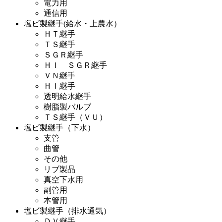
電力用
通信用
塩ビ製継手(給水・上農水）
ＨＴ継手
ＴＳ継手
ＳＧＲ継手
ＨＩ ＳＧＲ継手
ＶＮ継手
ＨＩ継手
透明給水継手
樹脂製バルブ
ＴＳ継手（ＶＵ）
塩ビ製継手（下水）
支管
曲管
その他
リブ製品
真空下水用
副管用
本管用
塩ビ製継手（排水通気）
ＤＶ継手