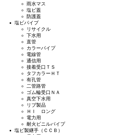
雨水マス
塩ビ蓋
防護蓋
塩ビパイプ
リサイクル
下水用
直管
カラーパイプ
電線管
通信用
接着受口ＴＳ
タフカラーＨＴ
有孔管
二管路管
ゴム輪受口ＮＡ
真空下水用
リブ製品
ＨＩ ロング
電力用
耐火ビニルパイプ
塩ビ製継手（ＣＣＢ）