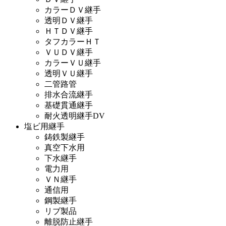
カラーＤＶ継手
透明ＤＶ継手
ＨＴＤＶ継手
タフカラーＨＴ
ＶＵＤＶ継手
カラーＶＵ継手
透明ＶＵ継手
二管路管
排水合流継手
基礎貫通継手
耐火透明継手DV
塩ビ用継手
鋳鉄製継手
真空下水用
下水継手
電力用
ＶＮ継手
通信用
鋼製継手
リブ製品
離脱防止継手