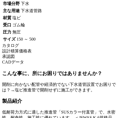
市場分野
下水
主な用途
下水道管路
材質
塩ビ
受口
ゴム輪
圧力
無圧
サイズ
150 ～ 500
カタログ
設計積算価格表
承認図
CADデータ
こんな事に、所にお困りではありませんか？
開削に向かない配管や経済的でない下水道管設置でお困りで
は？→塩ビ推進管で開削せずに施工ができます。
製品紹介
低耐荷力方式に適した推進管「SUSカラー付直管」で、水密
性、耐食性、施工性に優れています。 ＜JSWAS K-6規格品