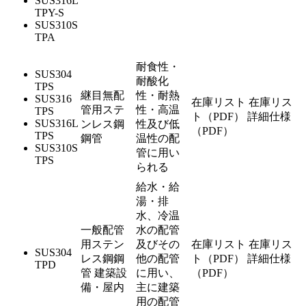
SUS316L
TPY-S
SUS310S
TPA
耐食性・
SUS304
耐酸化
TPS
継目無配
性・耐熱
SUS316
在庫リスト
在庫リス
管用ステ
性・高温
TPS
ト（PDF）
詳細仕様
SUS316L
ンレス鋼
性及び低
（PDF）
TPS
鋼管
温性の配
SUS310S
管に用い
TPS
られる
給水・給
湯・排
水、冷温
一般配管
水の配管
用ステン
及びその
在庫リスト
在庫リス
SUS304
レス鋼鋼
他の配管
ト（PDF）
詳細仕様
TPD
管 建築設
に用い、
（PDF）
備・屋内
主に建築
用の配管