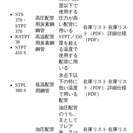
度以下で
使用する
STS
高圧配管
圧力が高
370・
用炭素鋼
い配管に
STPT
在庫リスト
在庫リス
鋼管
用いる
370
ト（PDF）
詳細仕様
KSTPT
高温配管
STPT／350
（PDF）
38
用炭素鋼
度を超え
STPT
鋼管
る温度で
410 S
使用する
配管に用
いる
氷点下以
下の特に
在庫リスト
在庫リス
低温配管
STPL
低い温度
ト（PDF）
詳細仕様
380 S
用鋼管
で用いる
（PDF）
配管
油圧配管
のうち、
主として
フレア
油圧配管
在庫リスト
在庫リス
形、又は