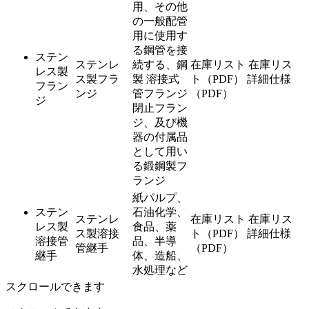
用、その他
の一般配管
用に使用す
る鋼管を接
ステン
ステンレ
続する、鋼
在庫リスト
在庫リス
レス製
ス製フラ
製 溶接式
ト（PDF）
詳細仕様
フラン
ンジ
管フランジ
（PDF）
ジ
閉止フラン
ジ、及び機
器の付属品
として用い
る鍛鋼製フ
ランジ
紙パルプ、
ステン
石油化学、
ステンレ
在庫リスト
在庫リス
レス製
食品、薬
ス製溶接
ト（PDF）
詳細仕様
溶接管
品、半導
管継手
（PDF）
継手
体、造船、
水処理など
スクロールできます