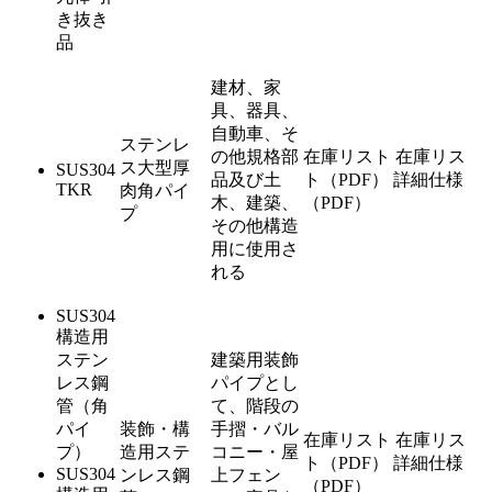
き抜き
品
建材、家
具、器具、
自動車、そ
ステンレ
の他規格部
在庫リスト
在庫リス
ス大型厚
SUS304
品及び土
ト（PDF）
詳細仕様
TKR
肉角パイ
木、建築、
（PDF）
プ
その他構造
用に使用さ
れる
SUS304
構造用
ステン
建築用装飾
レス鋼
パイプとし
管（角
て、階段の
パイ
装飾・構
手摺・バル
在庫リスト
在庫リス
プ）
造用ステ
コニー・屋
ト（PDF）
詳細仕様
SUS304
ンレス鋼
上フェン
（PDF）