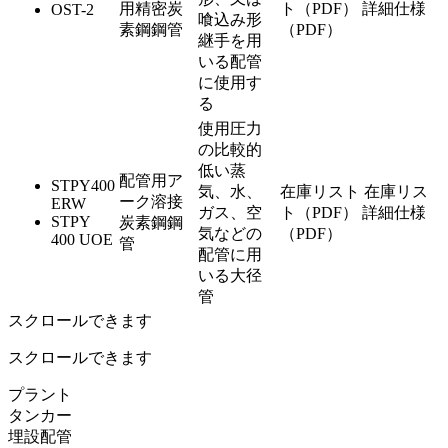
用精密炭
ト（PDF）
詳細仕様
OST-2
喰込み形
素鋼鋼管
（PDF）
継手を用
いる配管
に使用す
る
使用圧力
の比較的
低い蒸
配管用ア
STPY400
気、水、
在庫リスト
在庫リス
ーク溶接
ERW
ガス、空
ト（PDF）
詳細仕様
STPY
炭素鋼鋼
気などの
（PDF）
400 UOE
管
配管に用
いる大径
管
スクロールできます
スクロールできます
プラント
タンカー
埋設配管