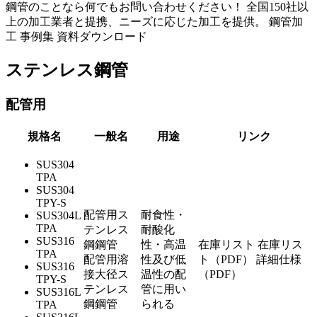
鋼管のことなら何でもお問い合わせください！ 全国150社以
上の加工業者と提携、ニーズに応じた加工を提供。 鋼管加
工 事例集 資料ダウンロード
ステンレス鋼管
配管用
規格名
一般名
用途
リンク
SUS304
TPA
SUS304
TPY-S
配管用ス
耐食性・
SUS304L
TPA
テンレス
耐酸化
SUS316
鋼鋼管
性・高温
在庫リスト
在庫リス
TPA
配管用溶
性及び低
ト（PDF）
詳細仕様
SUS316
接大径ス
温性の配
（PDF）
TPY-S
テンレス
管に用い
SUS316L
鋼鋼管
られる
TPA