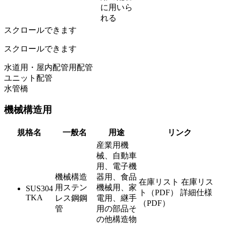
に用いら
れる
スクロールできます
スクロールできます
水道用・屋内配管用配管
ユニット配管
水管橋
機械構造用
規格名
一般名
用途
リンク
産業用機
械、自動車
用、電子機
機械構造
器用、食品
在庫リスト
在庫リス
用ステン
機械用、家
SUS304
ト（PDF）
詳細仕様
TKA
レス鋼鋼
電用、継手
（PDF）
管
用の部品そ
の他構造物