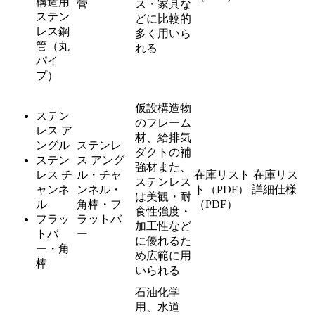
構造用
菅
ス・家具な
ステン
どに比較的
レス鋼
多く用いら
管（丸
れる
パイ
プ）
仮設構造物
ステン
のフレーム
レス ア
材、給排気
ングル
ステンレ
ダクトの補
ステン
ス アング
強材また、
レス チ
ル・チャ
在庫リスト
在庫リス
ステンレス
ャンネ
ンネル・
ト（PDF）
詳細仕様
は美観・耐
ル
角棒・フ
（PDF）
食性強度・
フラッ
ラットバ
加工性など
トバ
ー
に優れるた
ー・角
め広範に用
棒
いられる
石油化学
用、水道