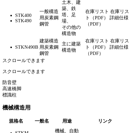
土木、建
築、鉄
一般構造
在庫リスト
在庫リス
塔、足
STK400
用炭素鋼
ト（PDF）
詳細仕様
STK490
場、
鋼管
（PDF）
その他の
構造物
建築構造
在庫リスト
在庫リス
主に建築
STKN490B
用炭素鋼
ト（PDF）
詳細仕様
構造物
鋼管
（PDF）
スクロールできます
スクロールできます
防音壁
高速橋脚
標識柱
機械構造用
規格名
一般名
用途
リンク
機械、自動
STKM