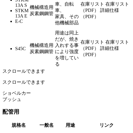
車、自転
在庫リスト
在庫リスト
13A S
機械構造用
車、
（PDF）
詳細仕様
STKM
炭素鋼鋼管
13A E
家具、その
（PDF）
E-C
他機械部品
用途は同上
だが、焼き
在庫リスト
在庫リスト
機械構造用
入れする事
（PDF）
詳細仕様
S45C
炭素鋼鋼管
により強度
（PDF）
を増してい
る
スクロールできます
スクロールできます
ショベルカー
ブッシュ
配管用
規格名
一般名
用途
リンク