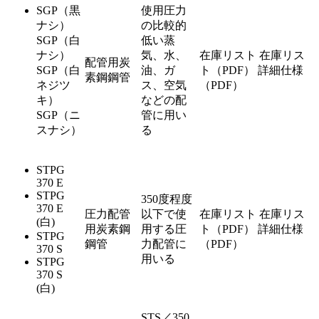
SGP（黒
使用圧力
ナシ）
の比較的
SGP（白
低い蒸
ナシ）
気、水、
在庫リスト
在庫リス
配管用炭
SGP（白
油、ガ
ト（PDF）
詳細仕様
素鋼鋼管
ネジツ
ス、空気
（PDF）
キ）
などの配
SGP（ニ
管に用い
スナシ）
る
STPG
370 E
STPG
350度程度
370 E
圧力配管
以下で使
在庫リスト
在庫リス
(白)
用炭素鋼
用する圧
ト（PDF）
詳細仕様
STPG
鋼管
力配管に
（PDF）
370 S
用いる
STPG
370 S
(白)
STS／350