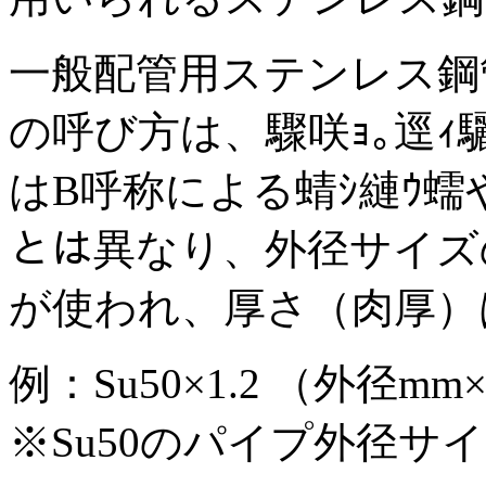
一般配管用ステンレス鋼
の呼び方は、
驟咲ｮ｡逕ｨ
はB呼称による
蜻ｼ縺ｳ蠕
とは異なり、外径サイズの
が使われ、厚さ（肉厚）
例：Su50×1.2 （外径m
※Su50のパイプ外径サイズ