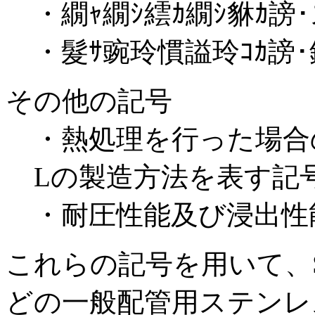
・
繝ｬ繝ｼ繧ｶ繝ｼ貅ｶ謗･
・
髮ｻ豌玲慣謚玲ｺｶ謗･
その他の記号
・熱処理を行った場合の
Lの製造方法を表す記
・耐圧性能及び浸出性
これらの記号を用いて、SUS
どの一般配管用ステンレ