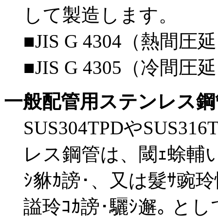
して製造します。
■JIS G 4304（
■JIS G 4305（
一般配管用ステンレス鋼
SUS304TPDやSUS
レス鋼管は、
閾ｪ蜍輔い
ｼ貅ｶ謗･
、又は
髮ｻ豌玲
謚玲ｺｶ謗･驪ｼ邂｡
とし