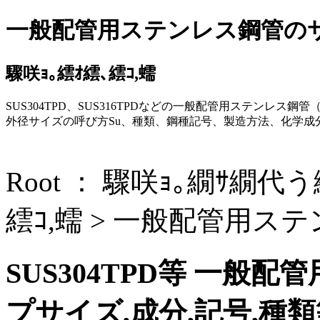
一般配管用ステンレス鋼管のサ
驟咲ｮ｡繧ｵ繧､繧ｺ,蠕
SUS304TPD、SUS316TPDなどの一般配管用ステンレス鋼管
外径サイズの呼び方Su、種類、鋼種記号、製造方法、化学
Root ：
驟咲ｮ｡繝ｻ繝代う繝
繧ｺ,蠕
> 一般配管用ステ
SUS304TPD等 一般
プサイズ,成分,記号,種