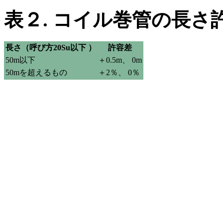
表２. コイル巻管の長さ
長さ（呼び方20Su以下 ）
許容差
50m以下
＋0.5m、 0m
50mを超えるもの
＋2％、 0％