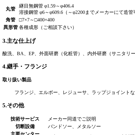
継目無鋼管 φ1.59～φ406.4
丸管
溶接鋼管 φ6～φ609.6（～φ2200までメーカーにて造
角管
□7×7～□400×400
異形管
各種成形（ご相談下さい）
3.主な仕上げ
酸洗、BA、EP、外面研磨（化粧管）、内外研磨（サニタリ
4.継手・フランジ
取り扱い製品
フランジ、エルボー、レジューサ、ラップジョイントな
5.その他
技術サービス
メーカー同道でご説明
切断設備
バンドソー、メタルソー
主要センター