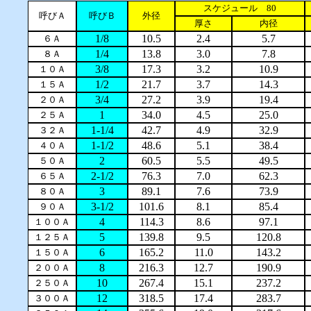
スケジュール 80
呼びＡ
呼びＢ
外径
厚さ
内径
1/8
10.5
2.4
5.7
６Ａ
1/4
13.8
3.0
7.8
８Ａ
3/8
17.3
3.2
10.9
１０Ａ
1/2
21.7
3.7
14.3
１５Ａ
3/4
27.2
3.9
19.4
２０Ａ
1
34.0
4.5
25.0
２５Ａ
1-1/4
42.7
4.9
32.9
３２Ａ
1-1/2
48.6
5.1
38.4
４０Ａ
2
60.5
5.5
49.5
５０Ａ
2-1/2
76.3
7.0
62.3
６５Ａ
3
89.1
7.6
73.9
８０Ａ
3-1/2
101.6
8.1
85.4
９０Ａ
4
114.3
8.6
97.1
１００Ａ
5
139.8
9.5
120.8
１２５Ａ
6
165.2
11.0
143.2
１５０Ａ
8
216.3
12.7
190.9
２００Ａ
10
267.4
15.1
237.2
２５０Ａ
12
318.5
17.4
283.7
３００Ａ