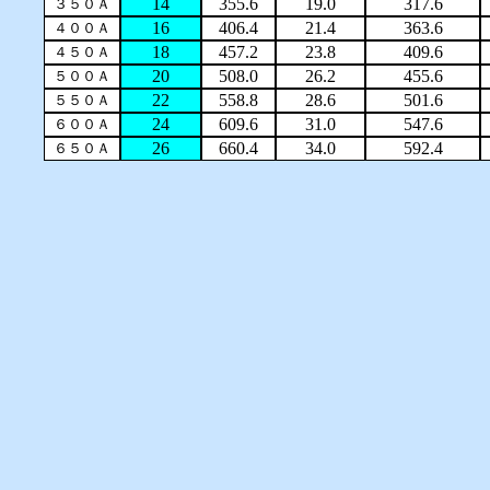
14
355.6
19.0
317.6
３５０Ａ
16
406.4
21.4
363.6
４００Ａ
18
457.2
23.8
409.6
４５０Ａ
20
508.0
26.2
455.6
５００Ａ
22
558.8
28.6
501.6
５５０Ａ
24
609.6
31.0
547.6
６００Ａ
26
660.4
34.0
592.4
６５０Ａ