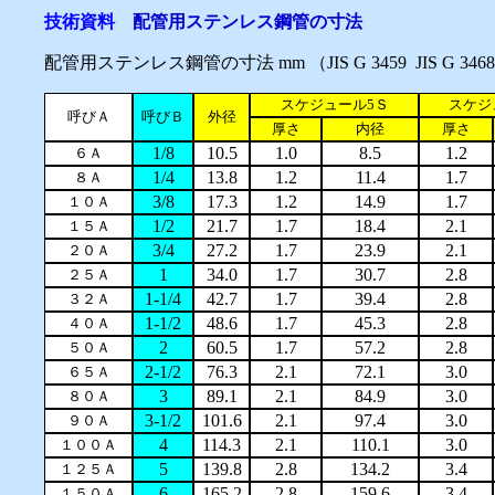
技術資料
配管用ステンレス鋼管の寸法
配管用ステンレス鋼管の寸法 mm （JIS G 3459 JIS G 346
スケジュール5Ｓ
スケジ
呼びＡ
呼びＢ
外径
厚さ
内径
厚さ
1/8
10.5
1.0
8.5
1.2
６Ａ
1/4
13.8
1.2
11.4
1.7
８Ａ
3/8
17.3
1.2
14.9
1.7
１０Ａ
1/2
21.7
1.7
18.4
2.1
１５Ａ
3/4
27.2
1.7
23.9
2.1
２０Ａ
1
34.0
1.7
30.7
2.8
２５Ａ
1-1/4
42.7
1.7
39.4
2.8
３２Ａ
1-1/2
48.6
1.7
45.3
2.8
４０Ａ
2
60.5
1.7
57.2
2.8
５０Ａ
2-1/2
76.3
2.1
72.1
3.0
６５Ａ
3
89.1
2.1
84.9
3.0
８０Ａ
3-1/2
101.6
2.1
97.4
3.0
９０Ａ
4
114.3
2.1
110.1
3.0
１００Ａ
5
139.8
2.8
134.2
3.4
１２５Ａ
6
165.2
2.8
159.6
3.4
１５０Ａ