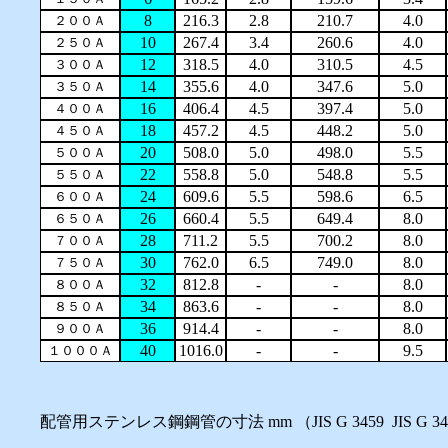
8
216.3
2.8
210.7
4.0
２００Ａ
10
267.4
3.4
260.6
4.0
２５０Ａ
12
318.5
4.0
310.5
4.5
３００Ａ
14
355.6
4.0
347.6
5.0
３５０Ａ
16
406.4
4.5
397.4
5.0
４００Ａ
18
457.2
4.5
448.2
5.0
４５０Ａ
20
508.0
5.0
498.0
5.5
５００Ａ
22
558.8
5.0
548.8
5.5
５５０Ａ
24
609.6
5.5
598.6
6.5
６００Ａ
26
660.4
5.5
649.4
8.0
６５０Ａ
28
711.2
5.5
700.2
8.0
７００Ａ
30
762.0
6.5
749.0
8.0
７５０Ａ
32
812.8
-
-
8.0
８００Ａ
34
863.6
-
-
8.0
８５０Ａ
36
914.4
-
-
8.0
９００Ａ
40
1016.0
-
-
9.5
１０００Ａ
配管用ステンレス鋼鋼管の寸法 mm （JIS G 3459 JIS G 34