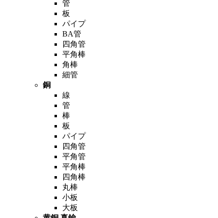
管
板
パイプ
BA管
四角管
平角棒
角棒
細管
銅
線
管
棒
板
パイプ
四角管
平角管
平角棒
四角棒
丸棒
小板
大板
黄銅,真鍮