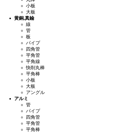
小板
大板
黄銅,真鍮
線
管
板
パイプ
四角管
平角管
平角線
快削丸棒
平角棒
小板
大板
アングル
アルミ
管
パイプ
四角管
平角管
平角棒