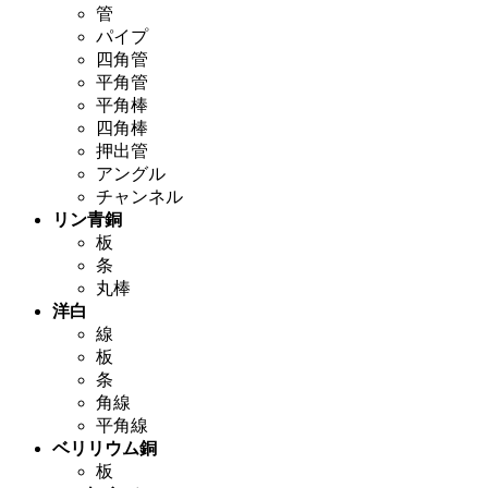
管
パイプ
四角管
平角管
平角棒
四角棒
押出管
アングル
チャンネル
リン青銅
板
条
丸棒
洋白
線
板
条
角線
平角線
ベリリウム銅
板