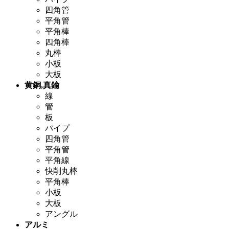
四角管
平角管
平角棒
四角棒
丸棒
小板
大板
黄銅,真鍮
線
管
板
パイプ
四角管
平角管
平角線
快削丸棒
平角棒
小板
大板
アングル
アルミ