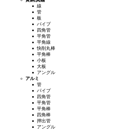
線
管
板
パイプ
四角管
平角管
平角線
快削丸棒
平角棒
小板
大板
アングル
アルミ
管
パイプ
四角管
平角管
平角棒
四角棒
押出管
アングル