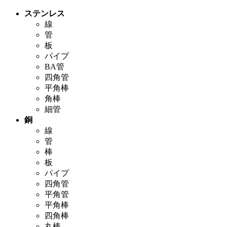
ステンレス
線
管
板
パイプ
BA管
四角管
平角棒
角棒
細管
銅
線
管
棒
板
パイプ
四角管
平角管
平角棒
四角棒
丸棒