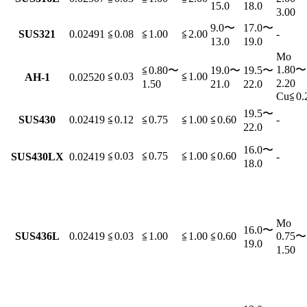
15.0
18.0
3.00
9.0〜
17.0〜
SUS321
0.02491
≦0.08
≦1.00
≦2.00
-
13.0
19.0
Mo
1.80〜
≦0.80〜
19.0〜
19.5〜
≦0.03
≦1.00
AH-1
0.02520
2.20
1.50
21.0
22.0
Cu≦0.
19.5〜
SUS430
0.02419
≦0.12
≦0.75
≦1.00
≦0.60
-
22.0
16.0〜
≦0.03
≦0.75
≦1.00
≦0.60
SUS430LX
0.02419
-
18.0
Mo
16.0〜
SUS436L
0.02419
≦0.03
≦1.00
≦1.00
≦0.60
0.75〜
19.0
1.50