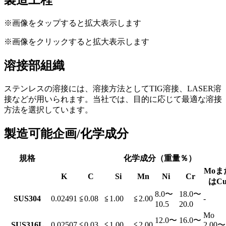
製造工程
※画像をタップすると拡大表示します
※画像をクリックすると拡大表示します
溶接部組織
ステンレスの溶接には、溶接方法としてTIG溶接、LASER溶
接などが用いられます。当社では、目的に応じて最適な溶接
方法を選択しています。
製造可能企画/化学成分
規格
化学成分（重量％）
Moま
K
C
Si
Mn
Ni
Cr
はC
8.0〜
18.0〜
SUS304
0.02491
≦0.08
≦1.00
≦2.00
-
10.5
20.0
Mo
12.0〜
16.0〜
SUS316L
0.02507
≦0.03
≦1.00
≦2.00
2.00〜