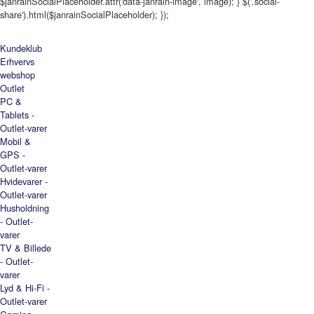
$janrainSocialPlaceholder.attr('data-janrain-image', image); } $('.social-
share').html($janrainSocialPlaceholder); });
Kundeklub
Erhvervs
webshop
Outlet
PC &
Tablets -
Outlet-varer
Mobil &
GPS -
Outlet-varer
Hvidevarer -
Outlet-varer
Husholdning
- Outlet-
varer
TV & Billede
- Outlet-
varer
Lyd & Hi-Fi -
Outlet-varer