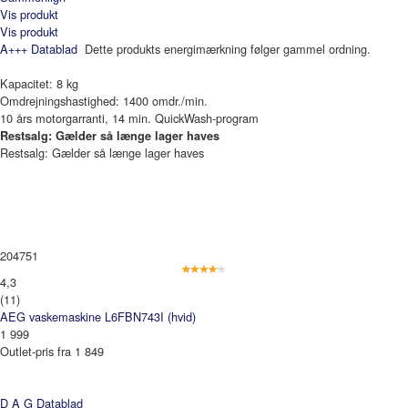
Vis produkt
Vis produkt
A+++
Datablad
Dette produkts energimærkning følger gammel ordning.
Kapacitet: 8 kg
Omdrejningshastighed: 1400 omdr./min.
10 års motorgarranti, 14 min. QuickWash-program
Restsalg: Gælder så længe lager haves
Restsalg: Gælder så længe lager haves
204751
4,3
(11)
AEG vaskemaskine L6FBN743I (hvid)
1 999
Outlet-pris fra 1 849
D A G
Datablad