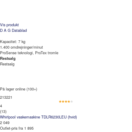
Vis produkt
D A G
Datablad
Kapacitet: 7 kg
1.400 omdrejninger/minut
ProSense teknologi, ProTex tromle
Restsalg
Restsalg
På lager online (100+)
213221
4
(13)
Whirlpool vaskemaskine TDLR6230LEU (hvid)
2 049
Outlet-pris fra 1 895