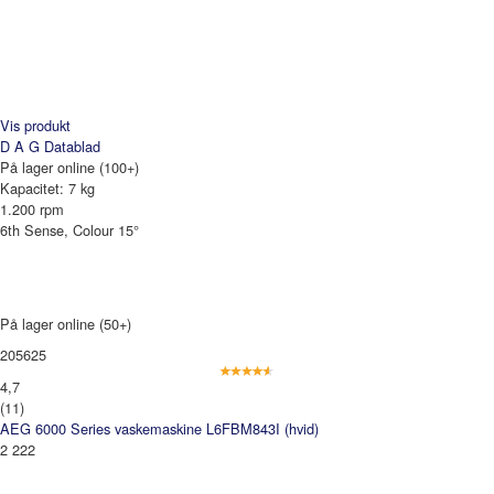
Vis produkt
D A G
Datablad
På lager online (100+)
Kapacitet: 7 kg
1.200 rpm
6th Sense, Colour 15°
På lager online (50+)
205625
4,7
(11)
AEG 6000 Series vaskemaskine L6FBM843I (hvid)
2 222