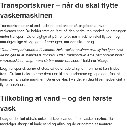
Transportskruer – når du skal flytte
vaskemaskinen
Transportskruer er et sæt fastmonteret skruer på bagsiden af nye
vaskemaskiner. De holder tromlen fast, så den bedre kan modstå belastningen
under transport. De er vigtige at påmontere, når maskinen skal flyttes – og
naturligvis lige så vigtige at fjerne igen, når den skal i brug.
"Gem transportskruerne til senere. Hvis vaskemaskinen skal flyttes igen, skal
de bruges til at stabilisere tromlen. Uden transportskruerne påmonteret bliver
forklarer Waage.
vaskemaskinen langt mere sårbar under transport,"
Læg transportskruerne et sted, så de er ude af syne, men nemt kan findes
frem. Du kan f.eks komme dem i en lille plasticlomme og tape dem fast på
bagsiden af vaskemaskinen. Så er de klar, hvis det en dag bliver nødvendigt at
flytte maskinen.
Tilkobling af vand – og den første
vask
I dag er det forholdsvis enkelt at koble vandet til en vaskemaskine. Der
medfølger slanger til både vand og afløb, og de er nemme at montere.