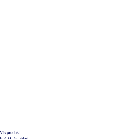
Vis produkt
E A G
Datablad