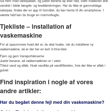
Så frem med vaterpasset, og justér benene op eller ned, indtil maskinen står
vandret i både længde- og bredderetningen. Har du ikke et gammeldags
vaterpas, findes der en app til formålet, du kan hente til din smartphone. I
værste fald kan du bruge en marmorkugle.
Tjekliste – installation af
vaskemaskine
For at opsummere hvad det er, du skal huske, når du installerer ny
vaskemaskine, så er der her en kort 3-trins-liste:
Fjern og gem transportskruerne
Justér benene, så vaskemaskinen er i vater
Tilslut vand og afløb. Husk vandlås på vandtilførslen, hvis der ikke er afløb i
gulvet
Find inspiration i nogle af vores
andre artikler:
Har du begået denne fejl med din vaskemaskine?