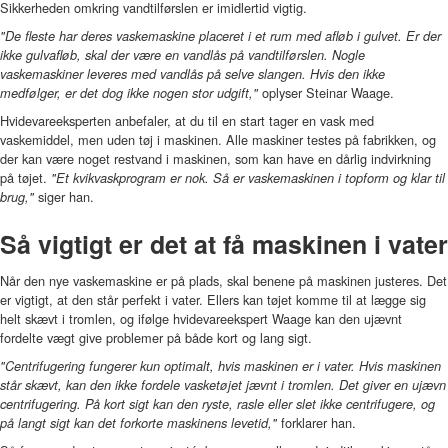
Sikkerheden omkring vandtilførslen er imidlertid vigtig.
"De fleste har deres vaskemaskine placeret i et rum med afløb i gulvet. Er der
ikke gulvafløb, skal der være en vandlås på vandtilførslen. Nogle
vaskemaskiner leveres med vandlås på selve slangen. Hvis den ikke
oplyser Steinar Waage.
medfølger, er det dog ikke nogen stor udgift,"
Hvidevareeksperten anbefaler, at du til en start tager en vask med
vaskemiddel, men uden tøj i maskinen. Alle maskiner testes på fabrikken, og
der kan være noget restvand i maskinen, som kan have en dårlig indvirkning
på tøjet.
"Et kvikvaskprogram er nok. Så er vaskemaskinen i topform og klar til
siger han.
brug,"
Så vigtigt er det at få maskinen i vater
Når den nye vaskemaskine er på plads, skal benene på maskinen justeres. Det
er vigtigt, at den står perfekt i vater. Ellers kan tøjet komme til at lægge sig
helt skævt i tromlen, og ifølge hvidevareekspert Waage kan den ujævnt
fordelte vægt give problemer på både kort og lang sigt.
"Centrifugering fungerer kun optimalt, hvis maskinen er i vater. Hvis maskinen
står skævt, kan den ikke fordele vasketøjet jævnt i tromlen. Det giver en ujævn
centrifugering. På kort sigt kan den ryste, rasle eller slet ikke centrifugere, og
forklarer han.
på langt sigt kan det forkorte maskinens levetid,"