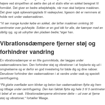
højere ved simpelthen at sætte den på et stativ eller en sokkel beregnet til
formålet. Det giver en bedre arbejdshøjde, når man skal betjene maskinen.
Det giver også opbevaringsplads til vaskepulver, ligesom det er nemmere at
holde rent under vaskemaskinen.
"Vi ser mange kunder købe en sokkel, der løfter maskinen omkring 30
centimeter over gulvhøjde. Soklen er en god idé for alle, der kæmper med en
siger han.
dårlig ryg, og så udnytter den pladsen bedre,"
Vibrationsdæmpere fjerner støj og
forhindrer vandring
En vibrationsdæmper er en lille gummiklods, der lægges under
vaskemaskinens ben. Den forhindrer støj og vibrationer i at forplante sig ud i
omgivelserne og er derfor en god investering for både dig og dine naboer.
Derudover forhindrer den vaskemaskinen i at vandre under vask og specielt
centrifugering.
"På glatte overflader som klinker og beton kan vaskemaskinen flytte sig frem
og tilbage under centrifugering. Den kan faktisk flytte sig hele 3 til 5 centimeter
i løbet af en vask. Vibrationsdæmperne eliminerer dette – ud over at fjerne
fortæller Waage.
støj og vibrationer,"