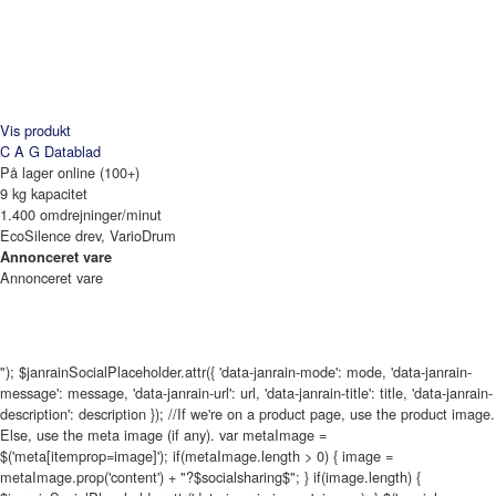
Vis produkt
C A G
Datablad
På lager online (100+)
9 kg kapacitet
1.400 omdrejninger/minut
EcoSilence drev, VarioDrum
Annonceret vare
Annonceret vare
"); $janrainSocialPlaceholder.attr({ 'data-janrain-mode': mode, 'data-janrain-
message': message, 'data-janrain-url': url, 'data-janrain-title': title, 'data-janrain-
description': description }); //If we're on a product page, use the product image.
Else, use the meta image (if any). var metaImage =
$('meta[itemprop=image]'); if(metaImage.length > 0) { image =
metaImage.prop('content') + "?$socialsharing$"; } if(image.length) {