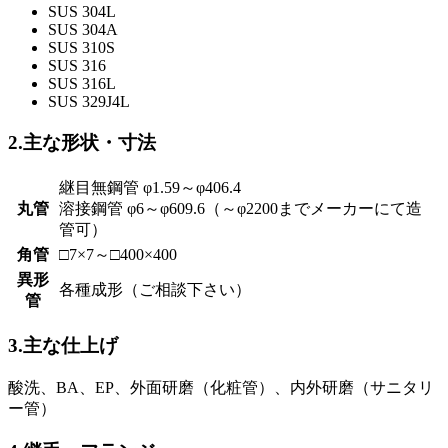
SUS 304L
SUS 304A
SUS 310S
SUS 316
SUS 316L
SUS 329J4L
2.主な形状・寸法
継目無鋼管 φ1.59～φ406.4
丸管
溶接鋼管 φ6～φ609.6（～φ2200までメーカーにて造
管可）
角管
□7×7～□400×400
異形
各種成形（ご相談下さい）
管
3.主な仕上げ
酸洗、BA、EP、外面研磨（化粧管）、内外研磨（サニタリ
ー管）